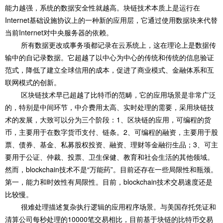
能力越强，系统的数据安全性就越高。块链技术本质上是运行在
Internet基础设施协议上的一种新的应用层，它通过使用数据块来代替
当前Internet对中央服务器的依赖。
所有数据更改或事务项都记录在云系统上，这在理论上是数据传
输中的自记录数据。它超越了以中心为中心的传统和传统的信息验证
范式，降低了建立全球信用的成本，促进了商业模式、金融体系和互
联网模式的创新。
区块链技术早已超越了比特币的范畴，它的应用场景是非常广泛
的，特别是中间环节，中介费用太高、实时处理的需要，采用块链技
术的发展，大致可以分为三个阶段：1、区块链的应用，可编程的货
币，主要用于在数字货币支付、链条。2、可编程的融资，主要用于股
票、债券、基金、私募股权投资、融资、理财等金融衍生品；3、可主
要用于公证、仲裁、投票、卫生保健、教育和社会生活的其他领域。
然而，blockchain技术不是“万能药”。目前还存在一些局限性和瓶颈。
第一，能力和时效性有局限性。目前，blockchain技术交易速度还是
比较慢。
很难处理描述复杂执行逻辑的应用程序场景。与美国存托凭证和
清算公司每秒处理的10000笔交易相比，目前基于块链的比特币交易