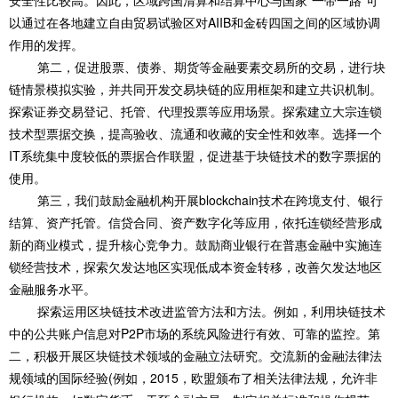
安全性比较高。因此，区域跨国清算和结算中心与国家“一带一路”可
以通过在各地建立自由贸易试验区对AIIB和金砖四国之间的区域协调
作用的发挥。
第二，促进股票、债券、期货等金融要素交易所的交易，进行块
链情景模拟实验，并共同开发交易块链的应用框架和建立共识机制。
探索证券交易登记、托管、代理投票等应用场景。探索建立大宗连锁
技术型票据交换，提高验收、流通和收藏的安全性和效率。选择一个
IT系统集中度较低的票据合作联盟，促进基于块链技术的数字票据的
使用。
第三，我们鼓励金融机构开展blockchain技术在跨境支付、银行
结算、资产托管。信贷合同、资产数字化等应用，依托连锁经营形成
新的商业模式，提升核心竞争力。鼓励商业银行在普惠金融中实施连
锁经营技术，探索欠发达地区实现低成本资金转移，改善欠发达地区
金融服务水平。
探索运用区块链技术改进监管方法和方法。例如，利用块链技术
中的公共账户信息对P2P市场的系统风险进行有效、可靠的监控。第
二，积极开展区块链技术领域的金融立法研究。交流新的金融法律法
规领域的国际经验(例如，2015，欧盟颁布了相关法律法规，允许非