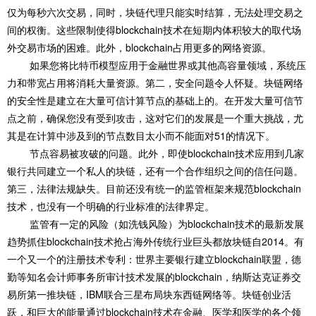
仅为每秒六次交易，同时，块链代理只能实时结算，无法处理交易之
间的权衡。这些限制使得blockchain技术在短期内体积较大的取代场
外交易市场的困难。此外，blockchain占用更多的网络资源。
如果您将比特币模型应用于金融世界或其他高容量领域，系统压
力和带宽占用将消耗大量资源。第二，安全问题令人怀疑。块链网络
的安全性是建立在大量可信计算节点的基础上的。在开发大量可信节
点之前，确保您没有受到攻击，这对它们的发展是一个重大挑战，尤
其是在计算中涉及到的节点数目太小而不能面对51的情况下。
节点容易被攻破的问题。此外，即使blockchain技术应用到几家
银行共同建立一个私人的块链，还有一个合作组织之间的信任问题。
第三，法律法规缺失。目前还没有统一的监管框架来规范blockchain
技术，也没有一个明确的行业标准的法律界定。
监管有一定的风险（如洗钱风险）为blockchain技术的最新发展
趋势抓住blockchain技术抢占海外传统行业巨头都放块链自2014。有
一个又一个的注册技术专利：世界主要银行建立blockchain联盟，德
勤等知名会计师事务所审计技术发展的blockchain，纳斯达克证券交
易所第一推块链，IBM联合三星布局块东西链网络等。块链创业活
跃，和巨大的能量通过blockchain技术在金融、医学和医学的各个领