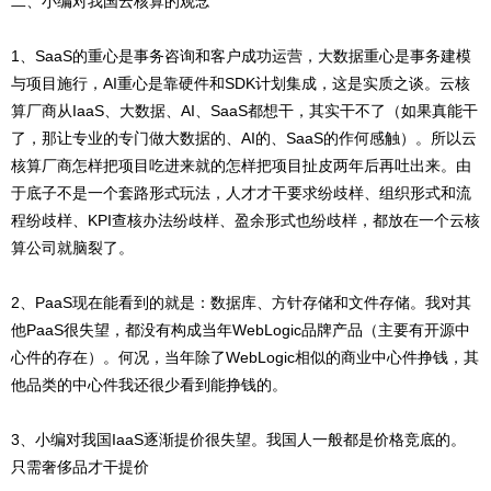
二、小编对我国云核算的观念
1、SaaS的重心是事务咨询和客户成功运营，大数据重心是事务建模
与项目施行，AI重心是靠硬件和SDK计划集成，这是实质之谈。云核
算厂商从IaaS、大数据、AI、SaaS都想干，其实干不了（如果真能干
了，那让专业的专门做大数据的、AI的、SaaS的作何感触）。所以云
核算厂商怎样把项目吃进来就的怎样把项目扯皮两年后再吐出来。由
于底子不是一个套路形式玩法，人才才干要求纷歧样、组织形式和流
程纷歧样、KPI查核办法纷歧样、盈余形式也纷歧样，都放在一个云核
算公司就脑裂了。
2、PaaS现在能看到的就是：数据库、方针存储和文件存储。我对其
他PaaS很失望，都没有构成当年WebLogic品牌产品（主要有开源中
心件的存在）。何况，当年除了WebLogic相似的商业中心件挣钱，其
他品类的中心件我还很少看到能挣钱的。
3、小编对我国IaaS逐渐提价很失望。我国人一般都是价格竞底的。
只需奢侈品才干提价