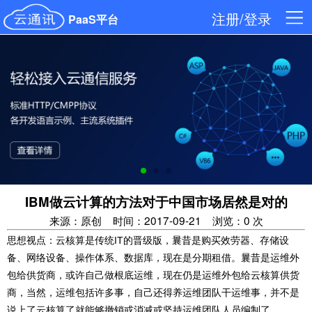
注册/登录
PaaS平台
IBM做云计算的方法对于中国市场居然是对的
来源：原创
时间：2017-09-21
浏览：0 次
思想视点：云核算是传统IT的晋级版，曩昔是购买效劳器、存储设
备、网络设备、操作体系、数据库，现在是分期租借。曩昔是运维外
包给供货商，或许自己做根底运维，现在仍是运维外包给云核算供货
商，当然，运维包括许多事，自己还得养运维团队干运维事，并不是
说上了云核算了就能够撤销或消减或坚持运维团队人员编制了。