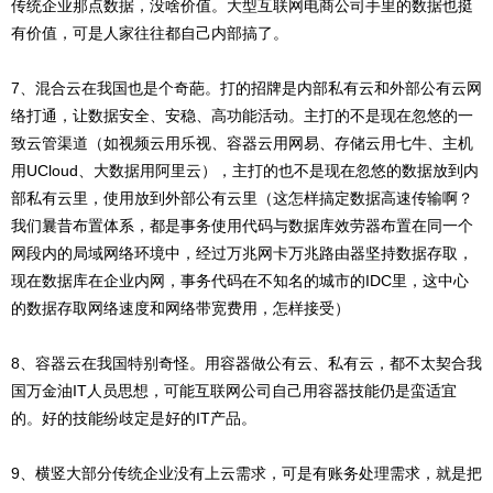
传统企业那点数据，没啥价值。大型互联网电商公司手里的数据也挺
有价值，可是人家往往都自己内部搞了。
7、混合云在我国也是个奇葩。打的招牌是内部私有云和外部公有云网
络打通，让数据安全、安稳、高功能活动。主打的不是现在忽悠的一
致云管渠道（如视频云用乐视、容器云用网易、存储云用七牛、主机
用UCloud、大数据用阿里云），主打的也不是现在忽悠的数据放到内
部私有云里，使用放到外部公有云里（这怎样搞定数据高速传输啊？
我们曩昔布置体系，都是事务使用代码与数据库效劳器布置在同一个
网段内的局域网络环境中，经过万兆网卡万兆路由器坚持数据存取，
现在数据库在企业内网，事务代码在不知名的城市的IDC里，这中心
的数据存取网络速度和网络带宽费用，怎样接受）
8、容器云在我国特别奇怪。用容器做公有云、私有云，都不太契合我
国万金油IT人员思想，可能互联网公司自己用容器技能仍是蛮适宜
的。好的技能纷歧定是好的IT产品。
9、横竖大部分传统企业没有上云需求，可是有账务处理需求，就是把