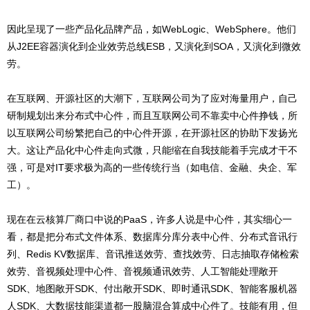
因此呈现了一些产品化品牌产品，如WebLogic、WebSphere。他们
从J2EE容器演化到企业效劳总线ESB，又演化到SOA，又演化到微效
劳。
在互联网、开源社区的大潮下，互联网公司为了应对海量用户，自己
研制规划出来分布式中心件，而且互联网公司不靠卖中心件挣钱，所
以互联网公司纷繁把自己的中心件开源，在开源社区的协助下发扬光
大。这让产品化中心件走向式微，只能缩在自我技能着手完成才干不
强，可是对IT要求极为高的一些传统行当（如电信、金融、央企、军
工）。
现在在云核算厂商口中说的PaaS，许多人说是中心件，其实细心一
看，都是把分布式文件体系、数据库分库分表中心件、分布式音讯行
列、Redis KV数据库、音讯推送效劳、查找效劳、日志抽取存储检索
效劳、音视频处理中心件、音视频通讯效劳、人工智能处理敞开
SDK、地图敞开SDK、付出敞开SDK、即时通讯SDK、智能客服机器
人SDK、大数据技能渠道都一股脑混合算成中心件了。技能有用，但