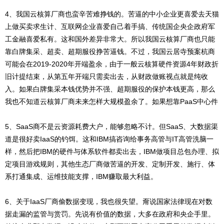
4、我国云核算厂商也蛮辛苦难挣钱的。苦逼的中小企业更喜爱去天猫
上做买卖求生计、互联网企业喜爱自己着手搞、传统国企央企政府军
工金融喜爱私有。这和国外差异非常大。所以我国云核算厂商也只能
靠白牌集采、超卖、超期服役挣苦逼钱。不过，我国云居寺预案杭商
可能会在2019-2020年开端盈余，由于一般云核算硬件资源4年财政折
旧计提结束，从第五年开端只需卖出去，从财政做账视点就是纯收
入。如果白牌集采本钱优势并不强、超期服役的保护本钱更高，那么
我也不知道云核算厂商未来怎样大规模盈余了。如果想靠PaaS中心件
5、SaaS商不是云资源耗费大户，能够忽略不计。但SaaS、大数据渠
道是很好卖IaaS的钓饵。这和IBM搞咨询给事务高管与IT高管洗脑一
样，然后把IBM的硬件与体系软件都卖出去，IBM做项目总包办理、拟
定项目游戏规则，其他生态厂商做苦逼的开发、定制开发、施行、体
系打通集成、运维技能支撑，IBM赚取最大利益。
6、关于IaaS厂商偷数据变现，我也很失望。甭说国家法律现在对数
据走漏的监管与赏罚。先说有价值的数据，大多在政府和央企手里。