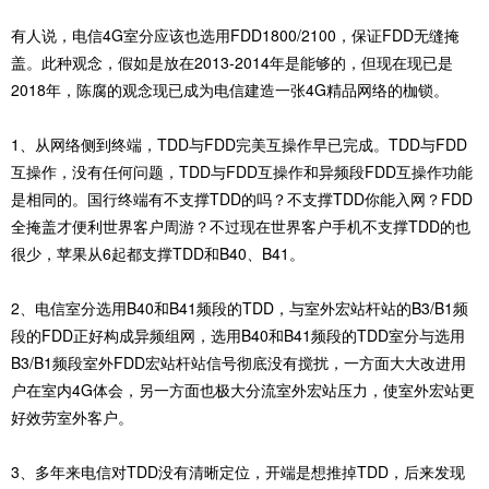
有人说，电信4G室分应该也选用FDD1800/2100，保证FDD无缝掩
盖。此种观念，假如是放在2013-2014年是能够的，但现在现已是
2018年，陈腐的观念现已成为电信建造一张4G精品网络的枷锁。
1、从网络侧到终端，TDD与FDD完美互操作早已完成。TDD与FDD
互操作，没有任何问题，TDD与FDD互操作和异频段FDD互操作功能
是相同的。国行终端有不支撑TDD的吗？不支撑TDD你能入网？FDD
全掩盖才便利世界客户周游？不过现在世界客户手机不支撑TDD的也
很少，苹果从6起都支撑TDD和B40、B41。
2、电信室分选用B40和B41频段的TDD，与室外宏站杆站的B3/B1频
段的FDD正好构成异频组网，选用B40和B41频段的TDD室分与选用
B3/B1频段室外FDD宏站杆站信号彻底没有搅扰，一方面大大改进用
户在室内4G体会，另一方面也极大分流室外宏站压力，使室外宏站更
好效劳室外客户。
3、多年来电信对TDD没有清晰定位，开端是想推掉TDD，后来发现