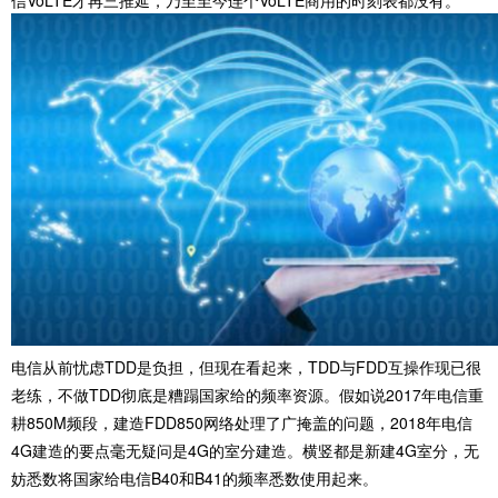
信VoLTE才再三推延，乃至至今连个VoLTE商用的时刻表都没有。
电信从前忧虑TDD是负担，但现在看起来，TDD与FDD互操作现已很
老练，不做TDD彻底是糟蹋国家给的频率资源。假如说2017年电信重
耕850M频段，建造FDD850网络处理了广掩盖的问题，2018年电信
4G建造的要点毫无疑问是4G的室分建造。横竖都是新建4G室分，无
妨悉数将国家给电信B40和B41的频率悉数使用起来。