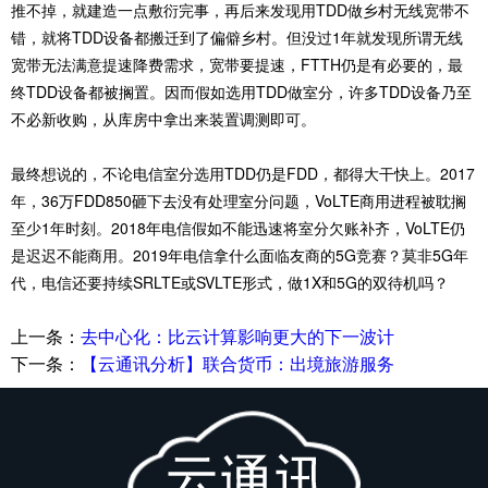
推不掉，就建造一点敷衍完事，再后来发现用TDD做乡村无线宽带不
错，就将TDD设备都搬迁到了偏僻乡村。但没过1年就发现所谓无线
宽带无法满意提速降费需求，宽带要提速，FTTH仍是有必要的，最
终TDD设备都被搁置。因而假如选用TDD做室分，许多TDD设备乃至
不必新收购，从库房中拿出来装置调测即可。
最终想说的，不论电信室分选用TDD仍是FDD，都得大干快上。2017
年，36万FDD850砸下去没有处理室分问题，VoLTE商用进程被耽搁
至少1年时刻。2018年电信假如不能迅速将室分欠账补齐，VoLTE仍
是迟迟不能商用。2019年电信拿什么面临友商的5G竞赛？莫非5G年
代，电信还要持续SRLTE或SVLTE形式，做1X和5G的双待机吗？
上一条：
去中心化：比云计算影响更大的下一波计
下一条：
【云通讯分析】联合货币：出境旅游服务