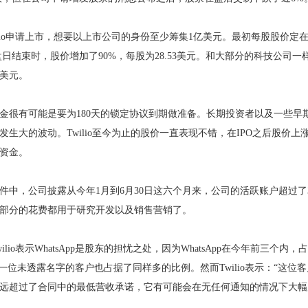
io申请上市，想要以上市公司的身份至少筹集1亿美元。最初每股股价定在
开盘日结束时，股价增加了90%，每股为28.53美元。和大部分的科技公司一样
1
2
3
万美元。
有可能是要为180天的锁定协议到期做准备。长期投资者以及一些早
生大的波动。Twilio至今为止的股价一直表现不错，在IPO之后股价上涨了
资金。
，公司披露从今年1月到6月30日这六个月来，公司的活跃账户超过了3万
—大部分的花费都用于研究开发以及销售营销了。
io表示WhatsApp是股东的担忧之处，因为WhatsApp在今年前三个内
有一位未透露名字的客户也占据了同样多的比例。然而Twilio表示：“这
超过了合同中的最低营收承诺，它有可能会在无任何通知的情况下大幅度削减我