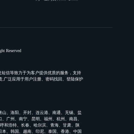
 Reserved
消息短信等致力于为客户提供优质的服务，支持
短信负责,广泛应用于用户注册、密码找回、登陆保护
唐山
、
洛阳
、
开封
、
连云港
、
南通
、
无锡
、
盐
口
、
广州
、
南宁
、
昆明
、
福州
、
杭州
、
南昌
、
呼和浩特
、
长春
、
哈尔滨
、
青海
、
甘肃
、
陕
日本
、
韩国
、
越南
、
印尼
、
泰国
、
香港
、
中国