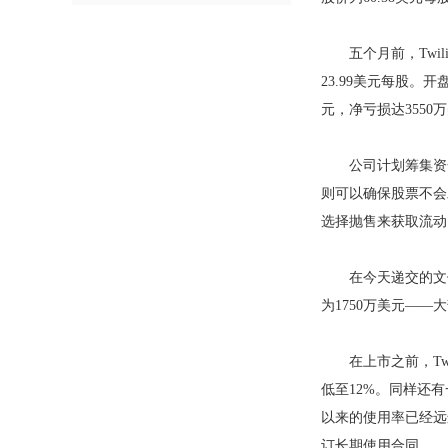
五个月前，Twil
23.99美元每股。
元，净亏损达3550
公司计划筹集资金很
则可以确保股票不会发
选择抛售来获取流动
在今天递交的文件中
为1750万美元—
在上市之前，Twil
低至12%。同样还
以来的使用率已经远远
订长期使用合同。