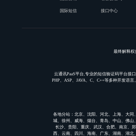
国际短信
接口中心
最终解释权归: 
云通讯PaaS平台,专业的短信验证码平台接口
PHP、ASP、JAVA、C、C++等多种开发
各地分站：
北京
、
沈阳
、
河北
、
上海
、
大同
城
、
徐州
、
威海
、
烟台
、
青岛
、
中山
、
佛山
长沙
、
贵阳
、
重庆
、
武汉
、
合肥
、
南京
、
郑
西
、
云南
、
四川
、
海南
、
广东
、
湖南
、
湖北