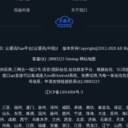
投融对接
关于我们
云通讯Paas平台[云通讯(中国)] 版本所有Copyright@2012-2020 AII Right
客服QQ :28083223
Sitemap
网站地图
供应商,三网合一端口号,语音/
国际短信
,短信群发平台、视频短信、5G
语言。接口api直接可以集成接入ios和Android系统。免费试用,为每一条
等场景。
申请友情链接联系QQ:28083223
辽ICP备12014304号-3
、
三亚
、
福州
、
厦门
、
泉州
、
漳州
、
咸阳
、
承德
、
廊坊
、
秦皇岛
、
保定
、
、
汕头
、
东莞
、
株洲
、
温州
、
扬州
、
惠州
、
宁波
、
珠海
、
大连
、
苏州
、
海
州
、
成都
、
西宁
、
乌鲁木齐
、
兰州
、
西安
、
太原
、
济南
、
石家庄
、
天津
、
、
河南
、
山东
、
江西
、
福建
、
安徽
、
浙江
、
江苏
、
黑龙江
、
辽宁
、
山西
、